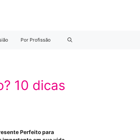
sião
Por Profissão
o? 10 dicas
esente Perfeito para
 importante em sua vida.