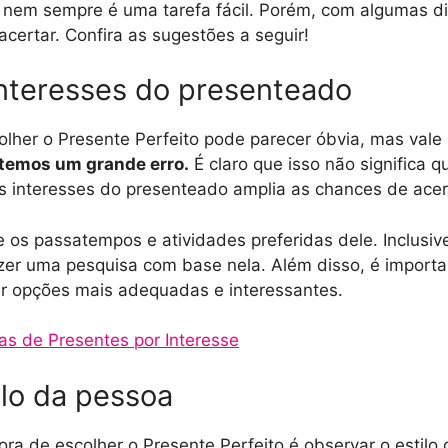
o nem sempre é uma tarefa fácil. Porém, com algumas di
certar. Confira as sugestões a seguir!
interesses do presenteado
olher o Presente Perfeito pode parecer óbvia, mas vale 
etemos um grande erro.
É claro que isso não significa 
os interesses do presenteado amplia as chances de acer
re os passatempos e atividades preferidas dele. Inclusiv
zer uma pesquisa com base nela. Além disso, é importan
ltrar opções mais adequadas e interessantes.
ias de Presentes por Interesse
ilo da pessoa
ra de escolher o Presente Perfeito é observar o estilo