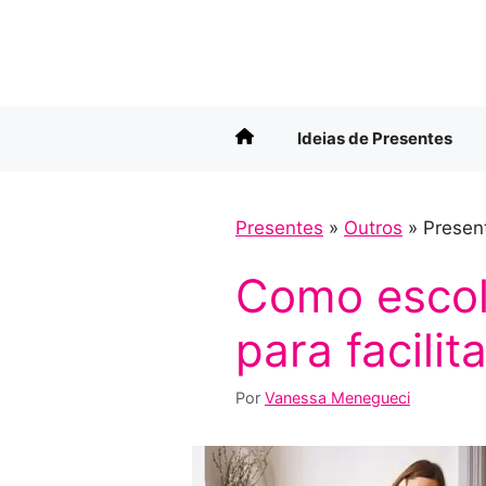
Pular
para
o
conteúdo
Ideias de Presentes
Presentes
»
Outros
»
Presen
Como escolh
para facilit
Por
Vanessa Menegueci