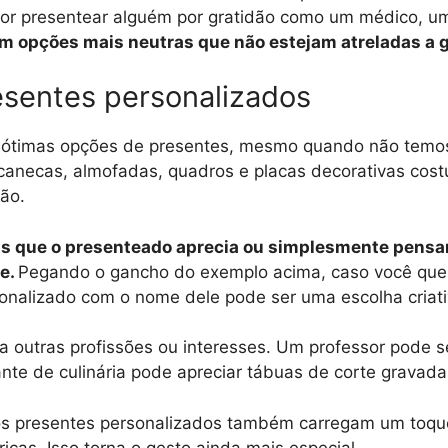
 for presentear alguém por gratidão como um médico, um
 em opções mais neutras que não estejam atreladas a 
esentes personalizados
o ótimas opções de presentes, mesmo quando não temos
canecas, almofadas, quadros e placas decorativas cos
ão.
isas que o presenteado aprecia ou simplesmente pensa
le.
Pegando o gancho do exemplo acima, caso você quei
sonalizado com o nome dele pode ser uma escolha criati
 a outras profissões ou interesses. Um professor pode
nte de culinária pode apreciar tábuas de corte gravada
s presentes personalizados também carregam um toque 
cas. Isso torna o gesto ainda mais especial.