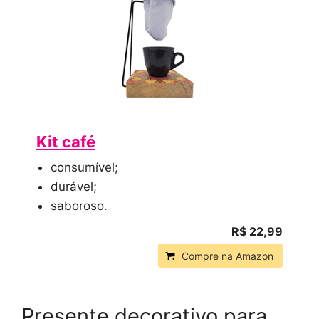
Kit café
consumível;
durável;
saboroso.
R$ 22,99
Compre na Amazon
Presente decorativo para