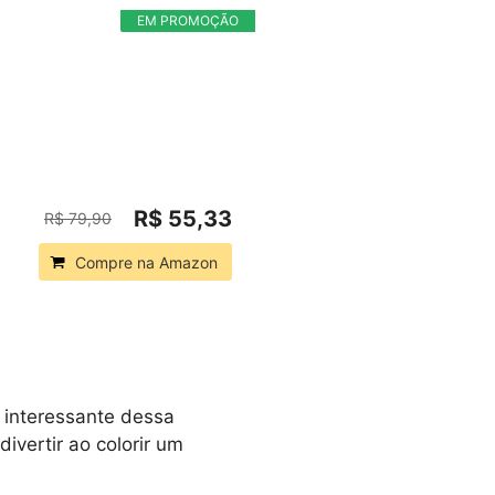
EM PROMOÇÃO
R$ 55,33
R$ 79,90
Compre na Amazon
s interessante dessa
ivertir ao colorir um