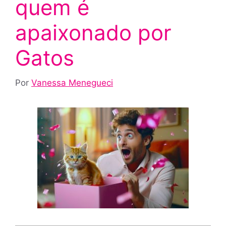
quem é
apaixonado por
Gatos
Por
Vanessa Menegueci