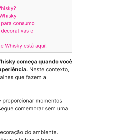
hisky?
 Whisky
s para consumo
decorativas e
e Whisky está aqui!
Whisky começa quando você
xperiência.
Neste contexto,
talhes que fazem a
 e proporcionar momentos
consegue comemorar sem uma
 decoração do ambiente.
tinue a leitura e boas