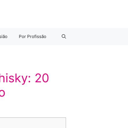
sião
Por Profissão
isky: 20
o