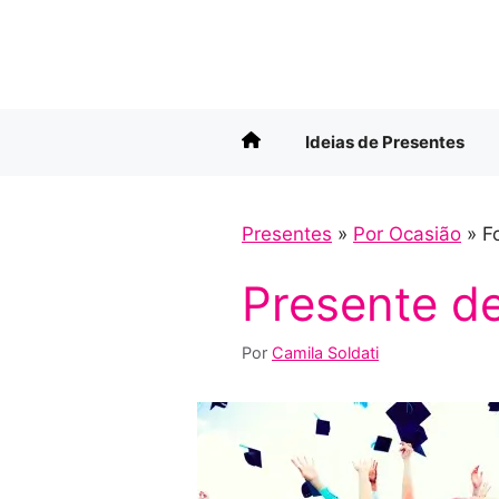
Pular
para
o
conteúdo
Ideias de Presentes
Presentes
»
Por Ocasião
»
F
Presente d
Por
Camila Soldati