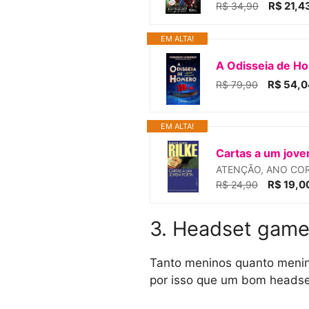
R$ 21,4
R$ 34,90
EM ALTA!
A Odisseia de H
R$ 54,0
R$ 79,90
EM ALTA!
Cartas a um jove
ATENÇÃO, ANO CORR
R$ 19,0
R$ 24,90
3. Headset game
Tanto meninos quanto menin
por isso que um bom headse