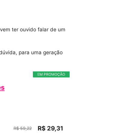
vem ter ouvido falar de um
m dúvida, para uma geração
EM PROMOÇÃO
es
R$ 29,31
R$ 59,22