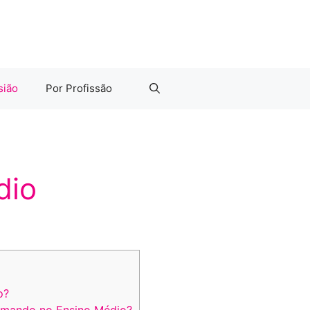
sião
Por Profissão
dio
o?
rmando no Ensino Médio?