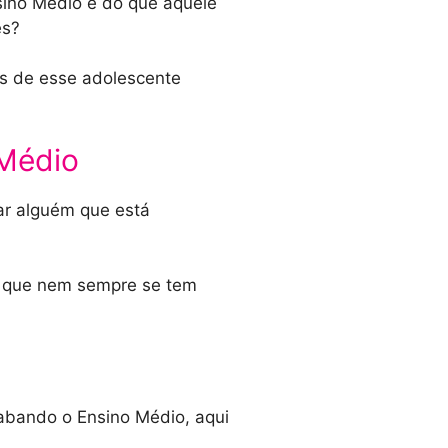
sino Médio é do que aquele
es?
es de esse adolescente
 Médio
ar alguém que está
já que nem sempre se tem
abando o Ensino Médio, aqui