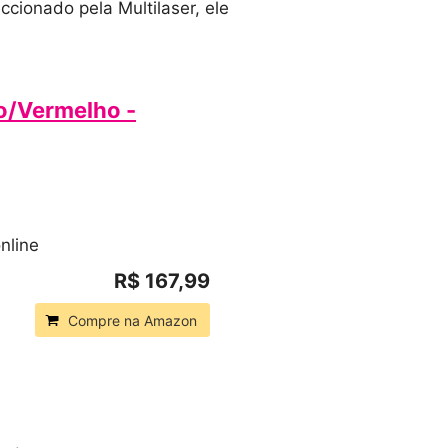
cionado pela Multilaser, ele
o/Vermelho -
nline
R$ 167,99
Compre na Amazon