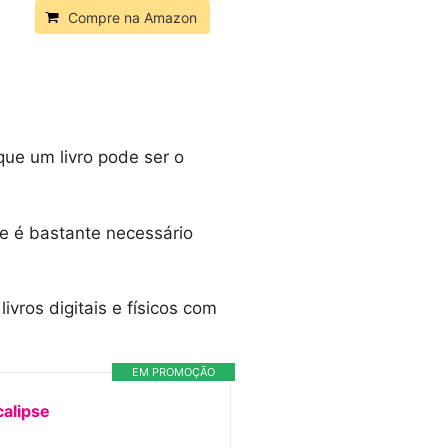
Compre na Amazon
que um livro pode ser o
ue é bastante necessário
ivros digitais e físicos com
EM PROMOÇÃO
calipse