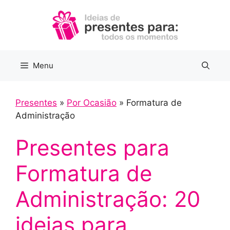
Pular
para
o
conteúdo
Menu
Presentes
»
Por Ocasião
»
Formatura de
Administração
Presentes para
Formatura de
Administração: 20
ideias para